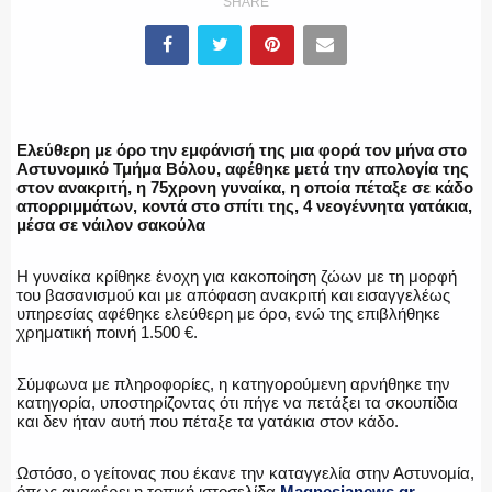
SHARE
ΕΛΛΗΝΙΚΗ ΑΣΤΥΝΟΜΙΑ
Ελεύθερη με όρο την εμφάνισή της μια φορά τον μήνα στο
Αστυνομικό Τμήμα Βόλου, αφέθηκε μετά την απολογία της
στον ανακριτή, η 75χρονη γυναίκα, η οποία πέταξε σε κάδο
απορριμμάτων, κοντά στο σπίτι της, 4 νεογέννητα γατάκια,
ΠΥΡΟΣΒΕΣΤΙΚΗ
μέσα σε νάιλον σακούλα
Η γυναίκα κρίθηκε ένοχη για κακοποίηση ζώων με τη μορφή
του βασανισμού και με απόφαση ανακριτή και εισαγγελέως
υπηρεσίας αφέθηκε ελεύθερη με όρο, ενώ της επιβλήθηκε
ΛΙΜΕΝΙΚΟ
χρηματική ποινή 1.500 €.
Σύμφωνα με πληροφορίες, η κατηγορούμενη αρνήθηκε την
κατηγορία, υποστηρίζοντας ότι πήγε να πετάξει τα σκουπίδια
και δεν ήταν αυτή που πέταξε τα γατάκια στον κάδο.
ΕΝΟΠΛΕΣ ΔΥΝΑΜΕΙΣ
Ωστόσο, ο γείτονας που έκανε την καταγγελία στην Αστυνομία,
όπως αναφέρει η τοπική ιστοσελίδα
Magnesianews.gr
,