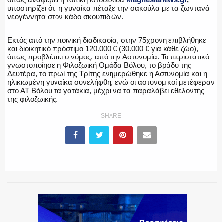
υποστηρίζει ότι η γυναίκα πέταξε την σακούλα με τα ζωντανά
νεογέννητα στον κάδο σκουπιδιών.
ΕΚΑΒ
Εκτός από την ποινική διαδικασία, στην 75χρονη επιβλήθηκε
και διοικητικό πρόστιμο 120.000 € (30.000 € για κάθε ζώο),
όπως προβλέπει ο νόμος, από την Αστυνομία. Το περιστατικό
γνωστοποίησε η Φιλοζωική Ομάδα Βόλου, το βράδυ της
ΑΣΤΥΝΟΜΙΚΟ ΡΕΠΟΡΤΑΖ
Δευτέρα, το πρωί της Τρίτης ενημερώθηκε η Αστυνομία και η
ηλικιωμένη γυναίκα συνελήφθη, ενώ οι αστυνομικοί μετέφεραν
στο ΑΤ Βόλου τα γατάκια, μέχρι να τα παραλάβει εθελοντής
της φιλοζωικής.
SHARE
Η ΦΩΝΗ ΣΟΥ
ΟΠΛΑ/ΕΞΟΠΛΙΣΜΟΣ
ΟΜΑΔΕΣ ΕΛ.ΑΣ.