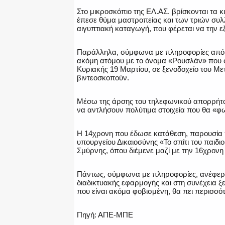
Στο μικροσκόπιο της ΕΛ.ΑΣ. βρίσκονται τα κ
έπεσε θύμα μαστροπείας και των τριών συλ
αιγυπτιακή καταγωγή, που φέρεται να την εξ
Παράλληλα, σύμφωνα με πληροφορίες από α
ακόμη ατόμου με το όνομα «Ρουσλάν» που φ
Κυριακής 19 Μαρτίου, σε ξενοδοχείο του Μ
βιντεοσκοπούν.
Μέσω της άρσης του τηλεφωνικού απορρήτου,
να αντλήσουν πολύτιμα στοιχεία που θα «φω
Η 14χρονη που έδωσε κατάθεση, παρουσία π
υπουργείου Δικαιοσύνης «Το σπίτι του παιδι
Σμύρνης, όπου διέμενε μαζί με την 16χρονη 
Πάντως, σύμφωνα με πληροφορίες, ανέφερε,
διαδικτυακής εφαρμογής και στη συνέχεια ξε
που είναι ακόμα φοβισμένη, θα πει περισσό
Πηγή: ΑΠΕ-ΜΠΕ