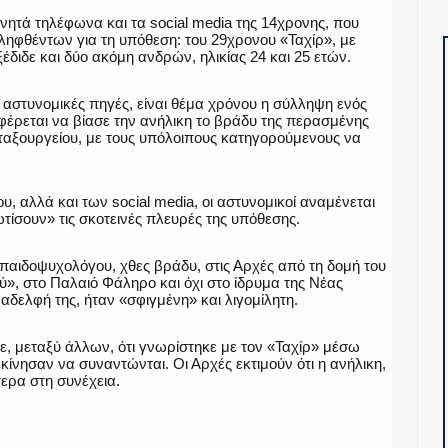
ινητά τηλέφωνα και τα social media της 14χρονης, που
ληφθέντων για τη υπόθεση: του 29χρονου «Ταχίρ», με
έδιδε και δύο ακόμη ανδρών, ηλικίας 24 και 25 ετών.
στυνομικές πηγές, είναι θέμα χρόνου η σύλληψη ενός
έρεται να βίασε την ανήλικη το βράδυ της περασμένης
εταξουργείου, με τους υπόλοιπους κατηγορούμενους να
 αλλά και των social media, οι αστυνομικοί αναμένεται
τίσουν» τις σκοτεινές πλευρές της υπόθεσης.
αιδοψυχολόγου, χθες βράδυ, στις Αρχές από τη δομή του
ού», στο Παλαιό Φάληρο και όχι στο ίδρυμα της Νέας
αδελφή της, ήταν «σφιγμένη» και λιγομίλητη.
 μεταξύ άλλων, ότι γνωρίστηκε με τον «Ταχίρ» μέσω
κίνησαν να συναντώνται. Οι Αρχές εκτιμούν ότι η ανήλικη,
τερα στη συνέχεια.