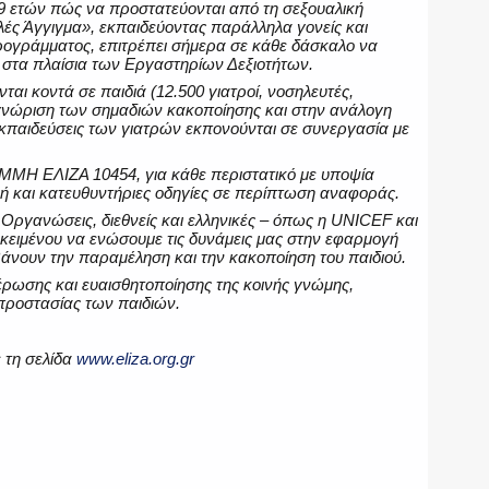
ς 9 ετών πώς να προστατεύονται από τη σεξουαλική
ές Άγγιγμα», εκπαιδεύοντας παράλληλα γονείς και
ρογράμματος, επιτρέπει σήμερα σε κάθε δάσκαλο να
, στα πλαίσια των Εργαστηρίων Δεξιοτήτων.
ται κοντά σε παιδιά (12.500 γιατροί, νοσηλευτές,
ναγνώριση των σημαδιών κακοποίησης και στην ανάλογη
 εκπαιδεύσεις των γιατρών εκπονούνται σε συνεργασία με
ΡΑΜΜΗ ΕΛΙΖΑ 10454, για κάθε περιστατικό με υποψία
κή και κατευθυντήριες οδηγίες σε περίπτωση αναφοράς.
 Οργανώσεις, διεθνείς και ελληνικές – όπως η UNICEF και
ροκειμένου να ενώσουμε τις δυνάμεις μας στην εφαρμογή
ουν την παραμέληση και την κακοποίηση του παιδιού.
μέρωσης και ευαισθητοποίησης της κοινής γνώμης,
προστασίας των παιδιών.
 τη σελίδα
www.eliza.org.gr