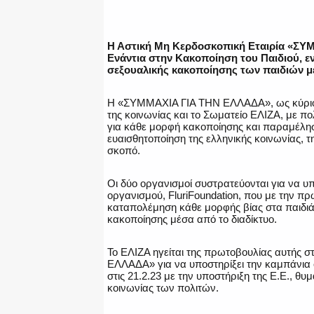
Η Αστική Μη Κερδοσκοπική Εταιρία «ΣΥ
Ενάντια στην Κακοποίηση του Παιδιού, ε
σεξουαλικής κακοποίησης των παιδιών μ
Η «ΣΥΜΜΑΧΙΑ ΓΙΑ ΤΗΝ ΕΛΛΑΔΑ», ως κύριος
της κοινωνίας και το Σωματείο ΕΛΙΖΑ, με 
για κάθε μορφή κακοποίησης και παραμέληση
ευαισθητοποίηση της ελληνικής κοινωνίας, τ
σκοπό.
Οι δύο οργανισμοί συστρατεύονται για να υ
οργανισμού, FluriFoundation, που με την π
καταπολέμηση κάθε μορφής βίας στα παιδιά
κακοποίησης μέσα από το διαδίκτυο.
Το ΕΛΙΖΑ ηγείται της πρωτοβουλίας αυτής 
ΕΛΛΑΔΑ» για να υποστηρίξει την καμπάνια
στις 21.2.23 με την υποστήριξη της Ε.Ε., 
κοινωνίας των πολιτών.