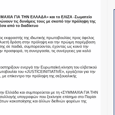
ΜΜΑΧΙΑ ΓΙΑ ΤΗΝ ΕΛΛΑΔΑ» και το ΕΛΙΖΑ -Σωματείο
νώνουν τις δυνάμεις τους με σκοπό την πρόληψη της
έσα από το διαδίκτυο
 εκφραστής της ιδιωτικής πρωτοβουλίας προς όφελος
πολυετή δράση στην πρόληψη και την πρώιμη παρέμβαση
ς σε παιδιά, συμπορεύονται, έχοντας ως κοινό την
ην προσφορά, τη συνεργασία, τις συνέργειες για καλό
ποστηρίξουν ενεργά την Ευρωπαϊκή κίνηση του ελβετικού
ρωτοβουλία του «JUSTICEINITIATIVE», εργάζεται για την
, με επίκεντρο την πρόληψη της σεξουαλικής
στην Ελλάδα και συμπορεύεται με τη «ΣΥΜΜΑΧΙΑ ΓΙΑ ΤΗΝ
 συλλογής υπογραφών που ξεκίνησε επίσημα στο Παρίσι
θυμάτων κακοποίησης και άλλων διεθνών φορέων της