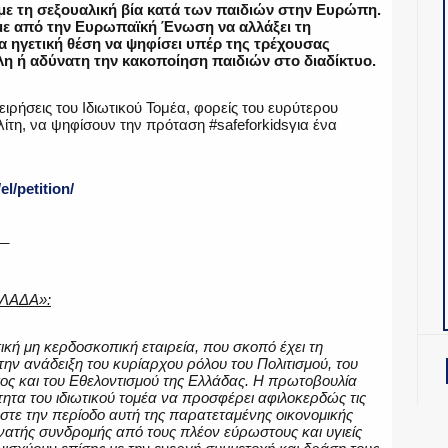
με τη σεξουαλική βία κατά των παιδιών στην Ευρώπη.
με από την Ευρωπαϊκή Ένωση να αλλάξει τη
α ηγετική θέση να ψηφίσει υπέρ της τρέχουσας
 ή αδύνατη την κακοποίηση παιδιών στο διαδίκτυο.
ειρήσεις του Ιδιωτικού Τομέα, φορείς του ευρύτερου
ίτη, να ψηφίσουν την πρόταση #safeforkidsγια ένα
/el/petition/
__
ΛΛΑΔΑ»:
 μη κερδοσκοπική εταιρεία, που σκοπό έχει τη
 την ανάδειξη του κυρίαρχου ρόλου του Πολιτισμού, του
τος και του Εθελοντισμού της Ελλάδας. Η πρωτοβουλία
τητα του ιδιωτικού τομέα να προσφέρει αφιλοκερδώς τις
 ώστε την περίοδο αυτή της παρατεταμένης οικονομικής
υνατής συνδρομής από τους πλέον εύρωστους και υγιείς