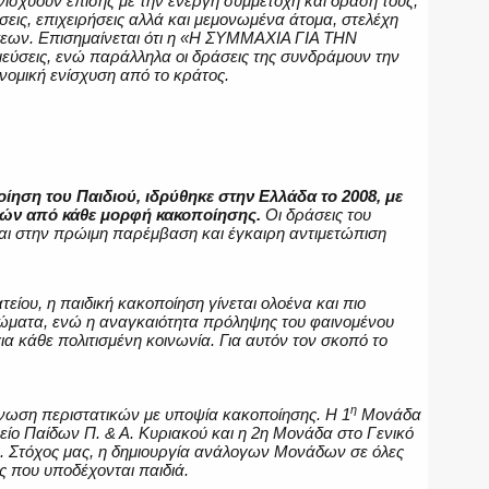
νισχύουν επίσης με την ενεργή συμμετοχή και δράση τους,
ώσεις, επιχειρήσεις αλλά και μεμονωμένα άτομα, στελέχη
σεων. Επισημαίνεται ότι η «Η ΣΥΜΜΑΧΙΑ ΓΙΑ ΤΗΝ
εύσεις, ενώ παράλληλα οι δράσεις της συνδράμουν την
ονομική ενίσχυση από το κράτος.
ίηση του Παιδιού, ιδρύθηκε στην Ελλάδα το 2008, με
ιών από κάθε μορφή κακοποίησης.
Οι δράσεις του
και στην πρώιμη παρέμβαση και έγκαιρη αντιμετώπιση
είου, η παιδική κακοποίηση γίνεται ολοένα και πιο
τρώματα, ενώ η αναγκαιότητα πρόληψης του φαινομένου
ια κάθε πολιτισμένη κοινωνία. Για αυτόν τον σκοπό το
η
γνωση περιστατικών με υποψία κακοποίησης. Η 1
Μονάδα
είο Παίδων Π. & Α. Κυριακού και η 2η Μονάδα στο Γενικό
 Στόχος μας, η δημιουργία ανάλογων Μονάδων σε όλες
ας που υποδέχονται παιδιά.