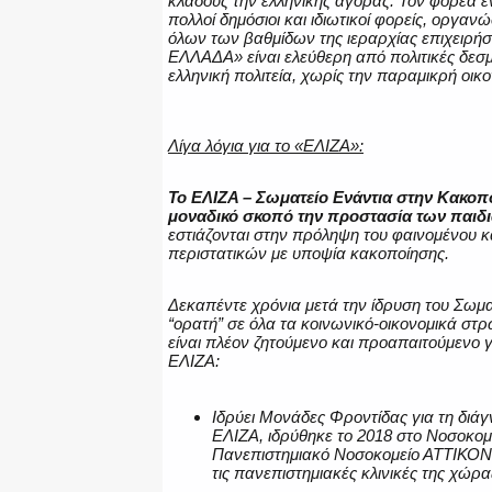
κλάδους την ελληνικής αγοράς. Τον φορέα ε
πολλοί δημόσιοι και ιδιωτικοί φορείς, οργαν
όλων των βαθμίδων της ιεραρχίας επιχειρή
ΕΛΛΑΔΑ» είναι ελεύθερη από πολιτικές δεσμ
ελληνική πολιτεία, χωρίς την παραμικρή οικ
Λίγα λόγια για το «ΕΛΙΖΑ»:
Το ΕΛΙΖΑ – Σωματείο Ενάντια στην Κακοπο
μοναδικό σκοπό την προστασία των παιδ
εστιάζονται στην πρόληψη του φαινομένου 
περιστατικών με υποψία κακοποίησης.
Δεκαπέντε χρόνια μετά την ίδρυση του Σωματ
“ορατή” σε όλα τα κοινωνικό-οικονομικά σ
είναι πλέον ζητούμενο και προαπαιτούμενο γ
ΕΛΙΖΑ:
Ιδρύει Μονάδες Φροντίδας για τη διά
ΕΛΙΖΑ, ιδρύθηκε το 2018 στο Νοσοκομ
Πανεπιστημιακό Νοσοκομείο ΑΤΤΙΚΟΝ.
τις πανεπιστημιακές κλινικές της χώρ