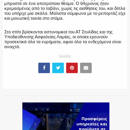
μπροστά σε ένα αποτρόπαιο θέαμα. Ο 64χρονος ήταν
κρεμασμένος από το ταβάνι, χωρίς τις αισθήσεις του, και δίπλα
του υπήρχε μια σκάλα. Μάλιστα σύμφωνα με το ρεπορτάζ είχε
ΕΚΑΒ
και μονωτική ταινία στο στόμα.
Στο σπίτι βρίσκονται αστυνομικοί του ΑΤ Στυλίδας και της
Υποδιεύθυνσης Ασφαλείας Λαμίας, οι οποίοι ερευνούν
προσεκτικά όλα τα ευρήματα, αφού όλα τα ενδεχόμενα είναι
ΑΣΤΥΝΟΜΙΚΟ ΡΕΠΟΡΤΑΖ
ανοιχτά.
SHARE
Η ΦΩΝΗ ΣΟΥ
ΟΠΛΑ/ΕΞΟΠΛΙΣΜΟΣ
ΟΜΑΔΕΣ ΕΛ.ΑΣ.