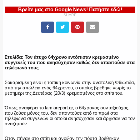
Βρείτε μας στο Google News! Πατήστε εδώ!
SHARE
ΕΛΛΗΝΙΚΗ ΑΣΤΥΝΟΜΙΑ
Στυλίδα: Τον άτυχο 64χρονο εντόπισαν κρεμασμένο
ΠΥΡΟΣΒΕΣΤΙΚΗ
συγγενείς του που ανησύχησαν καθώς δεν απαντούσε στα
τηλέφωνά τους
Σοκαρισμένη είναι η τοπική κοινωνία στην ανατολική Φθιώτιδα,
από την απώλεια ενός 64χρονου, ο οποίος βρέθηκε νωρίς το
ΛΙΜΕΝΙΚΟ
μεσημέρι της Δευτέρας (20/3) κρεμασμένος στο σπίτι του.
Όπως αναφέρει το lamiareport.gr, ο 64χρονος συνταξιούχος,
που ζούσε μόνος του, δεν απαντούσε από το πρωί στα
τηλέφωνα συγγενών οι οποίοι ανησύχησαν και άρχισαν να τον
ΕΝΟΠΛΕΣ ΔΥΝΑΜΕΙΣ
αναζητούν.
Όταν πήγαν στο σπίτι και άνοιξαν την πόρτα βρέθηκαν