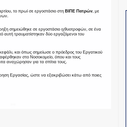
ρτίου, το πρωί σε εργοστάσιο στη
ΒΙΠΕ Πατρών
, με
νων.
κρηξη σημειώθηκε σε εργοστάσιο ιχθυοτροφών, σε ένα
πό αυτή τραυματίστηκαν δύο εργαζόμενοι του
ο κεφάλι, και όπως σημείωσε ο πρόεδρος του Εργατικού
φέρθηκαν στο Νοσοκομείο, όπου και τους
τα αναχώρησαν για τα σπίτια τους.
ρηση Εργασίας, ώστε να εξακριβώσει κάτω από ποιες
SHARE
Twitter