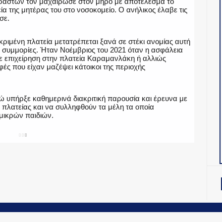
 δραστών τον μαχαίρωσε στον μηρό με αποτέλεσμα το
α της μητέρας του στο νοσοκομείο. Ο ανήλικος έλαβε τις
σε.
κριμένη πλατεία μετατρέπεται ξανά σε στέκι ανομίας αυτή
 συμμορίες. Ήταν Νοέμβριος του 2021 όταν η ασφάλεια
ε επιχείρηση στην πλατεία Καραμανλάκη ή αλλιώς
ές που είχαν μαζέψει κάτοικοι της περιοχής
 υπήρξε καθημερινά διακριτική παρουσία και έρευνα με
πλατείας και να συλληφθούν τα μέλη τα οποία
μικρών παιδιών.
SHARE
Twitter
OiNT ADV
-
ΤΑΥΤΟΤΗΤΑ