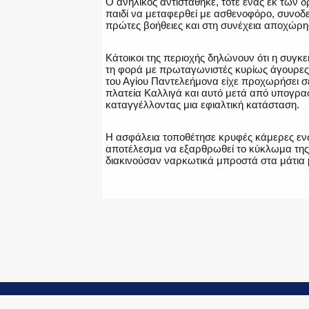
Ο ανήλικος αντιστάθηκε, τότε ένας εκ των
παιδί να μεταφερθεί με ασθενοφόρο, συνοδεί
πρώτες βοήθειες και στη συνέχεια αποχώρη
Κάτοικοι της περιοχής δηλώνουν ότι η συγκε
τη φορά με πρωταγωνιστές κυρίως άγουρες
του Αγίου Παντελεήμονα είχε προχωρήσει σ
πλατεία Καλλιγά και αυτό μετά από υπογραφ
καταγγέλλοντας μια εφιαλτική κατάσταση.
Η ασφάλεια τοποθέτησε κρυφές κάμερες ενώ
αποτέλεσμα να εξαρθρωθεί το κύκλωμα της 
διακινούσαν ναρκωτικά μπροστά στα μάτια 
Facebook
© Copyright 2015-2024 - PoliceNews.gr by
G P