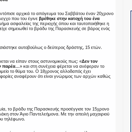
ντόπισε αρχικά το απόγευμα του Σαββάτου έναν 20χρονο
λεγχο που του έγινε
βρέθηκε στην κατοχή του ένα
μήμα ασφαλείας της περιοχής όπου και ταυτοποιήθηκε η
είχε σημειωθεί το βράδυ της Παρασκευής σε βάρος ενός
ιάστηκε αυτοβούλως ο δεύτερος δράστης, 15 ετών.
ται να είπαν στους αστυνομικούς πως: «
Δεν τον
ν παρέα…
» και στη συνέχεια φέρεται να ανέφεραν το
μείο το θύμα του. Ο 18χρονος αλλοδαπός έχει
ροφορίες αναφέρουν ότι είναι γνώριμος των αρχών καθώς
μία, το βράδυ της Παρασκευής προσέγγισε τον 15χρονο
άκη στον Άγιο Παντελεήμονα. Με την απειλή μαχαιριού
ου τηλέφωνο.