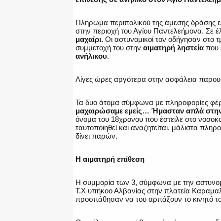
Πλήρωμα περιπολικού της άμεσης δράσης ε
στην περιοχή του Αγίου Παντελεήμονα. Σε έ
μαχαίρι.
Οι αστυνομικοί τον οδήγησαν στο τ
συμμετοχή του στην
αιματηρή ληστεία
που 
ανήλικου
.
Λίγες ώρες αργότερα στην ασφάλεια παρουσ
Τα δυο άτομα σύμφωνα με πληροφορίες φέρε
μαχαιρώσαμε εμείς… Ήμασταν απλά στη
όνομα του 18χρονου που έστειλε στο νοσοκο
ταυτοποιηθεί και αναζητείται, μάλιστα πλη
δίνει παρών.
Η αιματηρή επίθεση
Η συμμορία των 3, σύμφωνα με την αστυνο
Τ.Χ υπήκοο Αλβανίας στην πλατεία Καραμαλ
προσπάθησαν να του αρπάξουν το κινητό τ