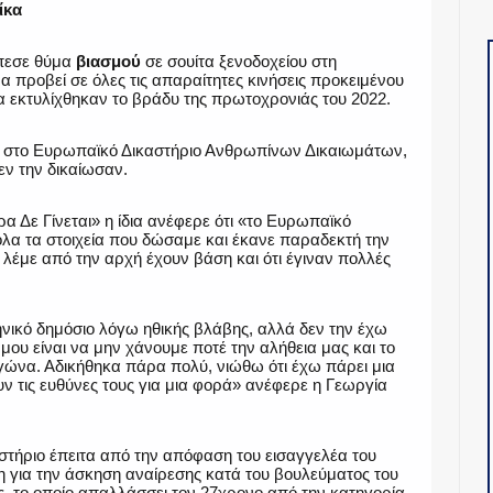
πίκα
έπεσε θύμα
βιασμού
σε σουίτα ξενοδοχείου στη
 προβεί σε όλες τις απαραίτητες κινήσεις προκειμένου
σα εκτυλίχθηκαν το βράδυ της πρωτοχρονιάς του 2022.
ι στο Ευρωπαϊκό Δικαστήριο Ανθρωπίνων Δικαιωμάτων,
δεν την δικαίωσαν.
 Δε Γίνεται» η ίδια ανέφερε ότι «το Ευρωπαϊκό
 όλα τα στοιχεία που δώσαμε και έκανε παραδεκτή την
λέμε από την αρχή έχουν βάση και ότι έγιναν πολλές
νικό δημόσιο λόγω ηθικής βλάβης, αλλά δεν την έχω
 μου είναι να μην χάνουμε ποτέ την αλήθεια μας και το
 αγώνα. Αδικήθηκα πάρα πολύ, νιώθω ότι έχω πάρει μια
 τις ευθύνες τους για μια φορά» ανέφερε η Γεωργία
τήριο έπειτα από την απόφαση του εισαγγελέα του
ση για την άσκηση αναίρεσης κατά του βουλεύματος του
 το οποίο απαλλάσσει τον 27χρονο από την κατηγορία