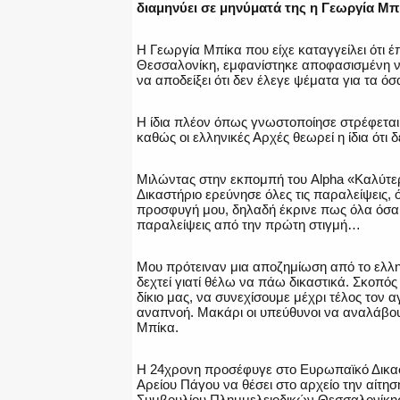
διαμηνύει σε μηνύματά της η Γεωργία Μ
Η Γεωργία Μπίκα που είχε καταγγείλει ότι 
Θεσσαλονίκη, εμφανίστηκε αποφασισμένη να
να αποδείξει ότι δεν έλεγε ψέματα για τα ό
Η ίδια πλέον όπως γνωστοποίησε στρέφετα
καθώς οι ελληνικές Αρχές θεωρεί η ίδια ότι 
Μιλώντας στην εκπομπή του Alpha «Καλύτερα
Δικαστήριο ερεύνησε όλες τις παραλείψεις,
προσφυγή μου, δηλαδή έκρινε πως όλα όσα 
παραλείψεις από την πρώτη στιγμή…
Μου πρότειναν μια αποζημίωση από το ελλη
δεχτεί γιατί θέλω να πάω δικαστικά. Σκοπός
δίκιο μας, να συνεχίσουμε μέχρι τέλος τον
αναπνοή. Μακάρι οι υπεύθυνοι να αναλάβουν
Μπίκα.
Η 24χρονη προσέφυγε στο Ευρωπαϊκό Δικασ
Αρείου Πάγου να θέσει στο αρχείο την αίτη
Συμβουλίου Πλημμελειοδικών Θεσσαλονίκης,