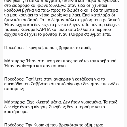
συνήθως για απλά πράγματα, αν είναι κάτι σοβαρό βγαίνουν
στο διάδρομο και φωνάζουν.Εγώ όταν είδα ότι χτυπάει
κουδούνι βγήκα να παω προς το δωμάτιο και είδα τη μητέρα
Η ΦΩΝΗ ΣΟΥ
να μου κουνάει τα χέρια χωρίς να μιλάει. Εκεί κατάλαβα ότι
ήταν κάτι σοβαρό. Το παιδί ήταν πάλι στη μέση του κρεβατιού.
Ήταν ωχρό και δεν είχε το ρινικό οξυγόνο. Το μόνιτορ έδειχνε
παύλες. Κάναμε ΚΑΡΠΑ και μετά από 50 λεπτά περίπου
άρχισε να δείχνει το μόνιτορ έναν ελαφρύ σφυγμό» είπε.
ΟΠΛΑ/ΕΞΟΠΛΙΣΜΟΣ
Προεδρος: Περιγράψτε πως βρήκατε το παιδί;
Μάρτυρας: Ήταν στη μέση και προς τα κάτω του κρεβατιού.
Ήταν αναίσθητο και πανιασμένο.
ΟΜΑΔΕΣ ΕΛ.ΑΣ.
Προεδρος: Γιατί λέτε στην ανακριτική κατάθεση για το
επεισόδιο του Σαββάτου ότι αυτό σίγουρα δεν ήταν επεισόδιο
σπασμών;
Μάρτυρας: Είχε κλειστά μάτια. Δεν ήταν γυρισμένα. Τα παιδί
δεν είχε έντονη κίνηση. Συνήθως δεν μπορούμε να τα
κρατήσουμε.
Πρόεδρος: Την Κυριακή που βρισκόταν το οξύμετρο;