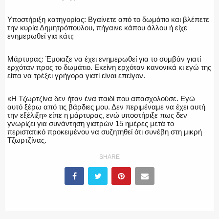
Υποστήριξη κατηγορίας: Βγαίνετε από το δωμάτιο και βλέπετε
την κυρία Δημητρόπουλου, πήγαινε κάπου άλλου ή είχε
ενημερωθεί για κάτι;
Μάρτυρας: Έμοιαζε να έχει ενημερωθεί για το συμβάν γιατί
ερχόταν προς το δωμάτιο. Εκείνη ερχόταν κανονικά κι εγώ της
είπα να τρέξει γρήγορα γιατί είναι επείγον.
«Η Τζωρτζίνα δεν ήταν ένα παιδί που απασχολούσε. Εγώ
αυτό ξέρω από τις βάρδιες μου. Δεν περιμέναμε να έχει αυτή
την εξέλιξη» είπε η μάρτυρας, ενώ υποστήριξε πως δεν
γνωρίζει για συνάντηση γιατρών 15 ημέρες μετά το
περιστατικό προκειμένου να συζητηθεί ότι συνέβη στη μικρή
Τζωρτζίνας.
SHARE