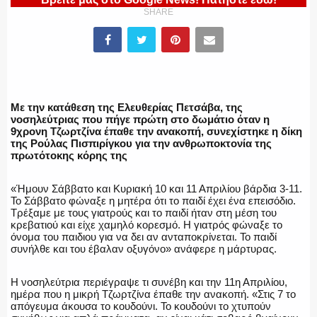
ΠΥΡΟΣΒΕΣΤΙΚΗ
SHARE
ΛΙΜΕΝΙΚΟ
Με την κατάθεση της Ελευθερίας Πετσάβα, της
νοσηλεύτριας που πήγε πρώτη στο δωμάτιο όταν η
9χρονη Τζωρτζίνα έπαθε την ανακοπή, συνεχίστηκε η δίκη
ΕΝΟΠΛΕΣ ΔΥΝΑΜΕΙΣ
της Ρούλας Πισπιρίγκου για την ανθρωποκτονία της
πρωτότοκης κόρης της
«Ήμουν Σάββατο και Κυριακή 10 και 11 Απριλίου βάρδια 3-11.
Το Σάββατο φώναξε η μητέρα ότι το παιδί έχει ένα επεισόδιο.
ΕΚΑΒ
Τρέξαμε με τους γιατρούς και το παιδί ήταν στη μέση του
κρεβατιού και είχε χαμηλό κορεσμό. Η γιατρός φώναξε το
όνομα του παιδιου για να δει αν ανταποκρίνεται. Το παιδί
συνήλθε και του έβαλαν οξυγόνο» ανάφερε η μάρτυρας.
Η νοσηλεύτρια περιέγραψε τι συνέβη και την 11η Απριλίου,
ΑΣΤΥΝΟΜΙΚΟ ΡΕΠΟΡΤΑΖ
ημέρα που η μικρή Τζωρτζίνα έπαθε την ανακοπή. «Στις 7 το
απόγευμα άκουσα το κουδούνι. Το κουδούνι το χτυπούν