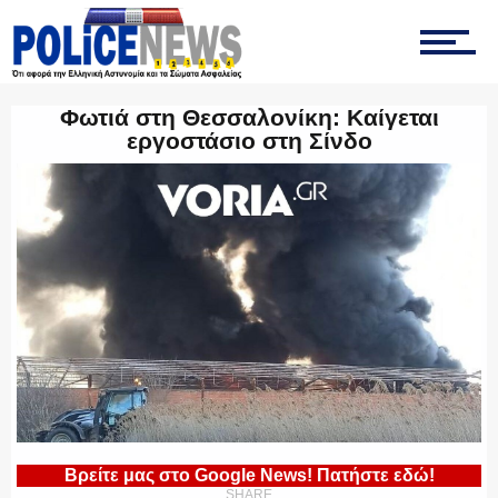
ΤΡΟΧΑΙΑ
Φωτιά στη Θεσσαλονίκη: Καίγεται
εργοστάσιο στη Σίνδο
ΟΠΚΕ
ΟΜΑΔΑ “Ζ”
ΕΚΑΜ
Βρείτε μας στο Google News! Πατήστε εδώ!
SHARE
ΥΑΤ/ΥΜΕΤ