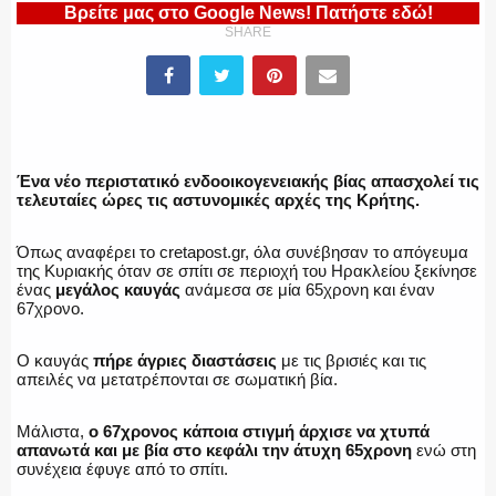
ΥΑΤ/ΥΜΕΤ
Βρείτε μας στο Google News! Πατήστε εδώ!
SHARE
ΕΛΛΗΝΙΚΗ ΑΣΤΥΝΟΜΙΑ
Ένα νέο περιστατικό ενδοοικογενειακής βίας απασχολεί τις
τελευταίες ώρες τις αστυνομικές αρχές της Κρήτης.
ΠΥΡΟΣΒΕΣΤΙΚΗ
Όπως αναφέρει το cretapost.gr, όλα συνέβησαν το απόγευμα
της Κυριακής όταν σε σπίτι σε περιοχή του Ηρακλείου ξεκίνησε
ένας
μεγάλος καυγάς
ανάμεσα σε μία 65χρονη και έναν
67χρονο.
ΛΙΜΕΝΙΚΟ
Ο καυγάς
πήρε άγριες διαστάσεις
με τις βρισιές και τις
απειλές να μετατρέπονται σε σωματική βία.
Μάλιστα,
ο 67χρονος κάποια στιγμή άρχισε να χτυπά
ΕΝΟΠΛΕΣ ΔΥΝΑΜΕΙΣ
απανωτά και με βία στο κεφάλι την άτυχη 65χρονη
ενώ στη
συνέχεια έφυγε από το σπίτι.