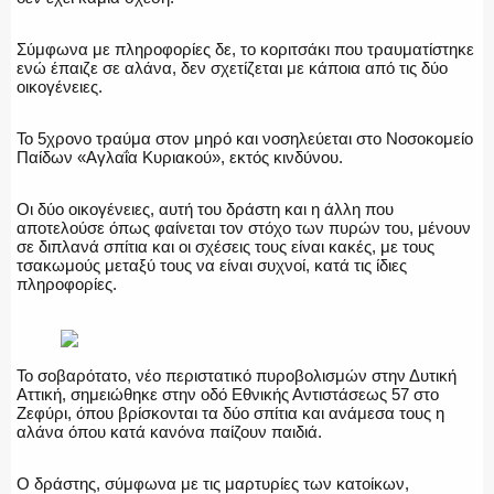
Σύμφωνα με πληροφορίες δε, το κοριτσάκι που τραυματίστηκε
ενώ έπαιζε σε αλάνα, δεν σχετίζεται με κάποια από τις δύο
οικογένειες.
ΑΣΤΥΝΟΜΙΚΟ ΡΕΠΟΡΤΑΖ
Το 5χρονο τραύμα στον μηρό και νοσηλεύεται στο Νοσοκομείο
Παίδων «Αγλαΐα Κυριακού», εκτός κινδύνου.
Οι δύο οικογένειες, αυτή του δράστη και η άλλη που
Η ΦΩΝΗ ΣΟΥ
αποτελούσε όπως φαίνεται τον στόχο των πυρών του, μένουν
σε διπλανά σπίτια και οι σχέσεις τους είναι κακές, με τους
τσακωμούς μεταξύ τους να είναι συχνοί, κατά τις ίδιες
πληροφορίες.
ΟΠΛΑ/ΕΞΟΠΛΙΣΜΟΣ
Το σοβαρότατο, νέο περιστατικό πυροβολισμών στην Δυτική
Αττική, σημειώθηκε στην οδό Εθνικής Αντιστάσεως 57 στο
Ζεφύρι, όπου βρίσκονται τα δύο σπίτια και ανάμεσα τους η
αλάνα όπου κατά κανόνα παίζουν παιδιά.
ΟΜΑΔΕΣ ΕΛ.ΑΣ.
Ο δράστης, σύμφωνα με τις μαρτυρίες των κατοίκων,