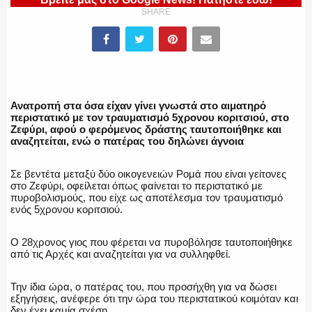
SHARE
ΕΛΛΗΝΙΚΗ ΑΣΤΥΝΟΜΙΑ
ΠΥΡΟΣΒΕΣΤΙΚΗ
Ανατροπή στα όσα είχαν γίνει γνωστά στο αιματηρό
περιστατικό με τον τραυματισμό 5χρονου κοριτσιού, στο
Ζεφύρι, αφού ο φερόμενος δράστης ταυτοποιήθηκε και
αναζητείται, ενώ ο πατέρας του δηλώνει άγνοια
ΛΙΜΕΝΙΚΟ
Σε βεντέτα μεταξύ δύο οικογενειών Ρομά που είναι γείτονες
στο Ζεφύρι, οφείλεται όπως φαίνεται το περιστατικό με
πυροβολισμούς, που είχε ως αποτέλεσμα τον τραυματισμό
ενός 5χρονου κοριτσιού.
Ο 28χρονος γιος που φέρεται να πυροβόλησε ταυτοποιήθηκε
ΕΝΟΠΛΕΣ ΔΥΝΑΜΕΙΣ
από τις Αρχές και αναζητείται για να συλληφθεί.
Την ίδια ώρα, ο πατέρας του, που προσήχθη για να δώσει
εξηγήσεις, ανέφερε ότι την ώρα του περιστατικού κοιμόταν και
δεν έχει καμία σχέση.
ΕΚΑΒ