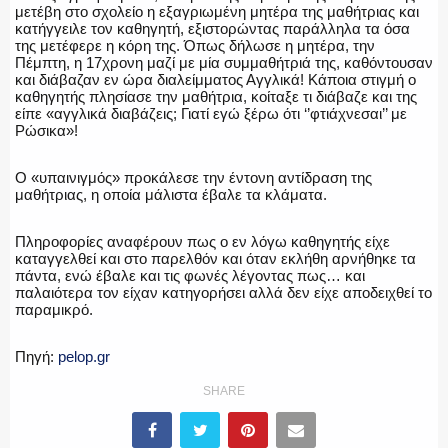
μετέβη στο σχολείο η εξαγριωμένη μητέρα της μαθήτριας και
ΕΚΑΒ
κατήγγειλε τον καθηγητή, εξιστορώντας παράλληλα τα όσα
της μετέφερε η κόρη της. Όπως δήλωσε η μητέρα, την
Πέμπτη, η 17χρονη μαζί με μία συμμαθήτριά της, καθόντουσαν
και διάβαζαν εν ώρα διαλείμματος Αγγλικά! Κάποια στιγμή ο
καθηγητής πλησίασε την μαθήτρια, κοίταξε τι διάβαζε και της
είπε «αγγλικά διαβάζεις; Γιατί εγώ ξέρω ότι ‘’φτιάχνεσαι’’ με
ΑΣΤΥΝΟΜΙΚΟ ΡΕΠΟΡΤΑΖ
Ρώσικα»!
Ο «υπαινιγμός» προκάλεσε την έντονη αντίδραση της
μαθήτριας, η οποία μάλιστα έβαλε τα κλάματα.
Η ΦΩΝΗ ΣΟΥ
Πληροφορίες αναφέρουν πως ο εν λόγω καθηγητής είχε
καταγγελθεί και στο παρελθόν και όταν εκλήθη αρνήθηκε τα
πάντα, ενώ έβαλε και τις φωνές λέγοντας πως… και
παλαιότερα τον είχαν κατηγορήσει αλλά δεν είχε αποδειχθεί το
παραμικρό.
ΟΠΛΑ/ΕΞΟΠΛΙΣΜΟΣ
Πηγή:
pelop.gr
SHARE
ΟΜΑΔΕΣ ΕΛ.ΑΣ.