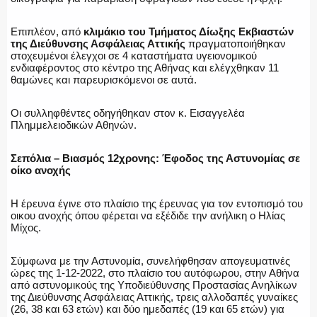
Επιπλέον, από
κλιμάκιο του Τμήματος Δίωξης Εκβιαστών
της Διεύθυνσης Ασφάλειας Αττικής
πραγματοποιήθηκαν
στοχευμένοι έλεγχοι σε 4 καταστήματα υγειονομικού
ΑΣΤΥΝΟΜΙΚΟ ΡΕΠΟΡΤΑΖ
ενδιαφέροντος στο κέντρο της Αθήνας και ελέγχθηκαν 11
θαμώνες και παρευρισκόμενοι σε αυτά.
Οι συλληφθέντες οδηγήθηκαν στον κ. Εισαγγελέα
Πλημμελειοδικών Αθηνών.
Η ΦΩΝΗ ΣΟΥ
Σεπόλια – Βιασμός 12χρονης: Έφοδος της Αστυνομίας σε
οίκο ανοχής
ΟΠΛΑ/ΕΞΟΠΛΙΣΜΟΣ
Η έρευνα έγινε στο πλαίσιο της έρευνας για τον εντοπισμό του
οικου ανοχής όπου φέρεται να εξέδιδε την ανήλικη ο Ηλίας
Μίχος.
Σύμφωνα με την Αστυνομία, συνελήφθησαν απογευματινές
ΟΜΑΔΕΣ ΕΛ.ΑΣ.
ώρες της 1-12-2022, στο πλαίσιο του αυτόφωρου, στην Αθήνα
από αστυνομικούς της Υποδιεύθυνσης Προστασίας Ανηλίκων
της Διεύθυνσης Ασφάλειας Αττικής, τρεις αλλοδαπές γυναίκες
(26, 38 και 63 ετών) και δύο ημεδαπές (19 και 65 ετών) για