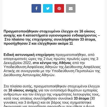
ΕΛΛΗΝΙΚΗ ΑΣΤΥΝΟΜΙΑ
Πραγματοποιήθηκαν στοχευμένοι έλεγχοι σε 16 οίκους
ΠΥΡΟΣΒΕΣΤΙΚΗ
ανοχής και 4 καταστήματα υγειονομικού ενδιαφέροντος –
Στο πλαίσιο της επιχείρησης συνελήφθησαν 33 άτομα,
προσήχθησαν 2 και ελέγχθηκαν ακόμα 11
Ειδική αστυνομική επιχείρηση
πραγματοποιήθηκε, από
ΛΙΜΕΝΙΚΟ
απογευματινές ώρες της 2 έως πρώτες πρωϊνές ώρες της 3
Δεκεμβρίου 2022,
στο κέντρο της Αθήνας
από την
Υποδιεύθυνση Ασφάλειας Αθηνών της Διεύθυνσης Ασφάλειας
Αττικής σε συνεργασία με την Υποδιεύθυνση Περιπολιών της
Διεύθυνσης Αστυνομίας Αθηνών.
ΕΝΟΠΛΕΣ ΔΥΝΑΜΕΙΣ
Στο πλαίσιο αυτής, πραγματοποιήθηκαν στοχευμένοι έλεγχοι
σε
16 οίκους ανοχής
για τον εντοπισμό θυμάτων εμπορίας
ανθρώπων και τον έλεγχο της νομιμότητας λειτουργίας τους,
κατά τους οποίους συνελήφθησαν συνολικά
33 άτομα
(30
γυναίκες και 3 άνδρες) και σε βάρος τους σχηματίστηκε
ΕΚΑΒ
δικογραφία για παραβίαση σφραγίδων που έθεσε η Αρχή.