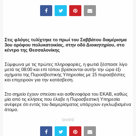
ΥΑΤ/ΥΜΕΤ
ΕΛΛΗΝΙΚΗ ΑΣΤΥΝΟΜΙΑ
Στις φλόγες τυλίχτηκε το πρωί του Σαββάτου διαμέρισμα
3ου ορόφου πολυκατοικίας, στην οδό Διοικητηρίου, στο
κέντρο της Θεσσαλονίκης
ΠΥΡΟΣΒΕΣΤΙΚΗ
Σύμφωνα με τις πρώτες πληροφορίες, η φωτιά ξέσπασε λίγο
μετά τις 08:00 και επί τόπου βρίσκονται αυτήν την ώρα έξι
οχήματα της Πυροσβεστικής Υπηρεσίας με 15 πυροσβέστες
και επιχειρούν για την κατάσβεση.
Στο σημείο έχουν σπεύσει και ασθενοφόρα του ΕΚΑΒ, καθώς
ΛΙΜΕΝΙΚΟ
μία από τις κλήσεις που έλαβε η Πυροσβεστική Υπηρεσία
ανέφερε ότι εντός του διαμερίσματος υπάρχουν εγκλωβισμένα
άτομα.
SHARE
ΕΝΟΠΛΕΣ ΔΥΝΑΜΕΙΣ