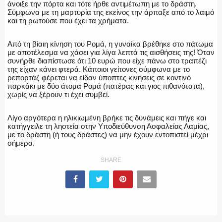
άνοιξε την πόρτα και τότε ήρθε αντιμέτωπη με το δράστη.
Σύμφωνα με τη μαρτυρία της εκείνος την άρπαξε από το λαιμό
ΕΚΑΒ
και τη ρωτούσε που έχει τα χρήματα.
Από τη βίαιη κίνηση του Ρομά, η γυναίκα βρέθηκε στο πάτωμα
με αποτέλεσμα να χάσει για λίγα λεπτά τις αισθήσεις της! Όταν
συνήρθε διαπίστωσε ότι 10 ευρώ που είχε πάνω στο τραπέζι
ΑΣΤΥΝΟΜΙΚΟ ΡΕΠΟΡΤΑΖ
της είχαν κάνει φτερά. Κάποιοι γείτονες σύμφωνα με το
ρεπορτάζ φέρεται να είδαν ύποπτες κινήσεις σε κοντινό
παρκάκι με δύο άτομα Ρομά (πατέρας και γιος πιθανότατα),
χωρίς να ξέρουν τι έχει συμβεί.
Η ΦΩΝΗ ΣΟΥ
Λίγο αργότερα η ηλικιωμένη βρήκε τις δυνάμεις και πήγε και
κατήγγειλε τη ληστεία στην Υποδιεύθυνση Ασφαλείας Λαμίας,
με το δράστη (ή τους δράστες) να μην έχουν εντοπιστεί μέχρι
σήμερα.
SHARE
ΟΠΛΑ/ΕΞΟΠΛΙΣΜΟΣ
ΟΜΑΔΕΣ ΕΛ.ΑΣ.