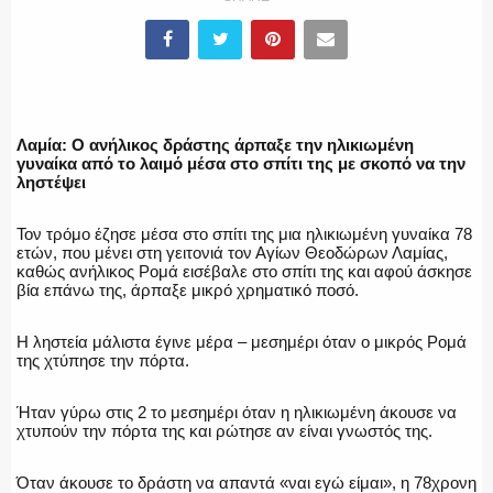
ΕΛΛΗΝΙΚΗ ΑΣΤΥΝΟΜΙΑ
Λαμία: Ο ανήλικος δράστης άρπαξε την ηλικιωμένη
γυναίκα από το λαιμό μέσα στο σπίτι της με σκοπό να την
ληστέψει
ΠΥΡΟΣΒΕΣΤΙΚΗ
Τον τρόμο έζησε μέσα στο σπίτι της μια ηλικιωμένη γυναίκα 78
ετών, που μένει στη γειτονιά τον Αγίων Θεοδώρων Λαμίας,
καθώς ανήλικος Ρομά εισέβαλε στο σπίτι της και αφού άσκησε
βία επάνω της, άρπαξε μικρό χρηματικό ποσό.
ΛΙΜΕΝΙΚΟ
Η ληστεία μάλιστα έγινε μέρα – μεσημέρι όταν ο μικρός Ρομά
της χτύπησε την πόρτα.
Ήταν γύρω στις 2 το μεσημέρι όταν η ηλικιωμένη άκουσε να
ΕΝΟΠΛΕΣ ΔΥΝΑΜΕΙΣ
χτυπούν την πόρτα της και ρώτησε αν είναι γνωστός της.
Όταν άκουσε το δράστη να απαντά «ναι εγώ είμαι», η 78χρονη