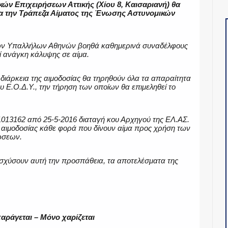
ών Επιχειρήσεων Αττικής (Χίου 8, Καισαριανή) θα
ια την Τράπεζα Αίματος της Ένωσης Αστυνομικών
ών Υπαλλήλων Αθηνών βοηθά καθημερινά συναδέλφους
 ανάγκη κάλυψης σε αίμα.
 διάρκεια της αιμοδοσίας θα τηρηθούν όλα τα απαραίτητα
υ Ε.Ο.Δ.Υ., την τήρηση των οποίων θα επιμεληθεί το
1013162 από 25-5-2016 διαταγή κου Αρχηγού της ΕΛ.ΑΣ.
ια αιμοδοσίας κάθε φορά που δίνουν αίμα προς χρήση των
ώσεων.
ισχύσουν αυτή την προσπάθεια, τα αποτελέσματα της
παράγεται –
Μόνο χαρίζεται