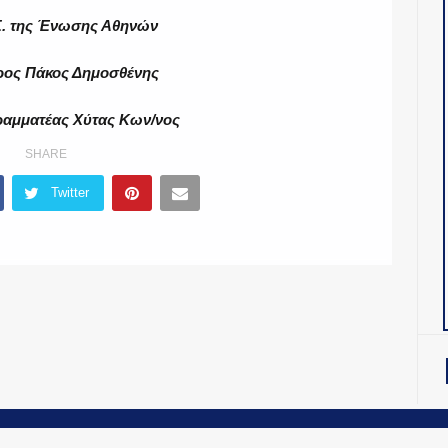
.Σ. της Ένωσης Αθηνών
ρος Πάκος Δημοσθένης
ραμματέας Χύτας Κων/νος
SHARE
Twitter
OiNT ADV
-
ΤΑΥΤΟΤΗΤΑ