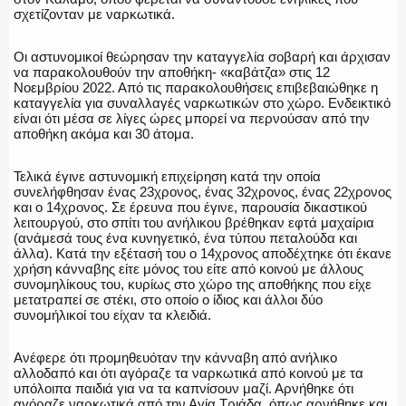
σχετίζονταν με ναρκωτικά.
Οι αστυνομικοί θεώρησαν την καταγγελία σοβαρή και άρχισαν
να παρακολουθούν την αποθήκη- «καβάτζα» στις 12
ΑΣΤΥΝΟΜΙΚΟ ΡΕΠΟΡΤΑΖ
Νοεμβρίου 2022. Από τις παρακολουθήσεις επιβεβαιώθηκε η
καταγγελία για συναλλαγές ναρκωτικών στο χώρο. Ενδεικτικό
είναι ότι μέσα σε λίγες ώρες μπορεί να περνούσαν από την
αποθήκη ακόμα και 30 άτομα.
Η ΦΩΝΗ ΣΟΥ
Τελικά έγινε αστυνομική επιχείρηση κατά την οποία
συνελήφθησαν ένας 23χρονος, ένας 32χρονος, ένας 22χρονος
και ο 14χρονος. Σε έρευνα που έγινε, παρουσία δικαστικού
λειτουργού, στο σπίτι του ανήλικου βρέθηκαν εφτά μαχαίρια
(ανάμεσά τους ένα κυνηγετικό, ένα τύπου πεταλούδα και
ΟΠΛΑ/ΕΞΟΠΛΙΣΜΟΣ
άλλα). Κατά την εξέτασή του ο 14χρονος αποδέχτηκε ότι έκανε
χρήση κάνναβης είτε μόνος του είτε από κοινού με άλλους
συνομηλίκους του, κυρίως στο χώρο της αποθήκης που είχε
μετατραπεί σε στέκι, στο οποίο ο ίδιος και άλλοι δύο
συνομήλικοί του είχαν τα κλειδιά.
ΟΜΑΔΕΣ ΕΛ.ΑΣ.
Ανέφερε ότι προμηθευόταν την κάνναβη από ανήλικο
αλλοδαπό και ότι αγόραζε τα ναρκωτικά από κοινού με τα
υπόλοιπα παιδιά για να τα καπνίσουν μαζί. Αρνήθηκε ότι
αγόραζε ναρκωτικά από την Αγία Τριάδα, όπως αρνήθηκε και