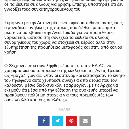
ότι τα διέθετε σε άλλους για χρήση. Επίσης, υποστήριξε ότι δεν
γνωρίζει τους συγκατηγορουμενους του.
Σύμφωνα με την Αστυνομία, είναι σφόδρα πιθανό -όντας ίσως
ο μοναδικός ανήλικος της παρέας που διέθετε μεταφορικό
μέσο- να μετέβαινε στην Αγία Τριάδα για να προμηθευτεί
ναρκωτικά, ωστόσο στη συνέχεια τα διέθετε σε άλλους
συνομηλίκους του χωρίς να στοχεύει σε κέρδος αλλά στην
εξυπηρέτηση της προμήθειας μεταφοράς και στην από κοινού
χρήση.
Ο 23χρονος που συνελήφθη φέρεται από την ΕΛ.ΑΣ. να
χρησιμοποιούσε το προαύλιο της εκκλησίας της Αγίας Τριάδος
ως «μαγαζί γωνία». Όταν οι αστυνομικοί κατάσχεσαν το κινητό
του τηλέφωνο αυτό χτυπούσε συνέχεια από άτομα που τον
καλούσαν μέσω διαδικτυακών εφαρμογών, με τις Αρχές να
εκτιμούν ότι μέσα από την εξέταση της συσκευής μπορεί να
προκύψουν πολύτιμα στοιχεία για τους προμηθευτές των
ουσιών αλλά και τους «πελάτες».
SHARE