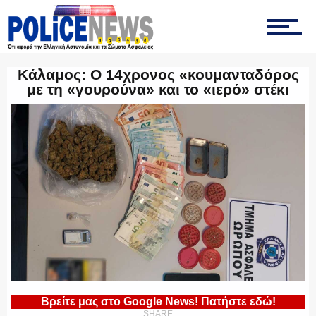
ΟΠΚΕ
Κάλαμος: Ο 14χρονος «κουμανταδόρος
με τη «γουρούνα» και το «ιερό» στέκι
ΟΜΑΔΑ “Ζ”
ΕΚΑΜ
ΥΑΤ/ΥΜΕΤ
Βρείτε μας στο Google News! Πατήστε εδώ!
SHARE