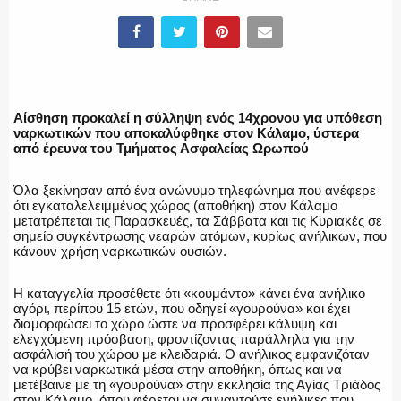
ΕΛΛΗΝΙΚΗ ΑΣΤΥΝΟΜΙΑ
Αίσθηση προκαλεί η σύλληψη ενός 14χρονου για υπόθεση
ΠΥΡΟΣΒΕΣΤΙΚΗ
ναρκωτικών που αποκαλύφθηκε στον Κάλαμο, ύστερα
από έρευνα του Τμήματος Ασφαλείας Ωρωπού
Όλα ξεκίνησαν από ένα ανώνυμο τηλεφώνημα που ανέφερε
ότι εγκαταλελειμμένος χώρος (αποθήκη) στον Κάλαμο
ΛΙΜΕΝΙΚΟ
μετατρέπεται τις Παρασκευές, τα Σάββατα και τις Κυριακές σε
σημείο συγκέντρωσης νεαρών ατόμων, κυρίως ανήλικων, που
κάνουν χρήση ναρκωτικών ουσιών.
Η καταγγελία προσέθετε ότι «κουμάντο» κάνει ένα ανήλικο
ΕΝΟΠΛΕΣ ΔΥΝΑΜΕΙΣ
αγόρι, περίπου 15 ετών, που οδηγεί «γουρούνα» και έχει
διαμορφώσει το χώρο ώστε να προσφέρει κάλυψη και
ελεγχόμενη πρόσβαση, φροντίζοντας παράλληλα για την
ασφάλισή του χώρου με κλειδαριά. Ο ανήλικος εμφανιζόταν
να κρύβει ναρκωτικά μέσα στην αποθήκη, όπως και να
ΕΚΑΒ
μετέβαινε με τη «γουρούνα» στην εκκλησία της Αγίας Τριάδος
στον Κάλαμο, όπου φέρεται να συναντούσε ενήλικες που