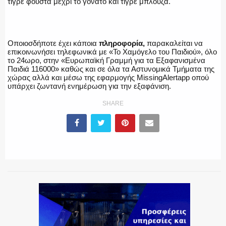
τιγρέ φούστα μέχρι το γόνατο και τιγρέ μπλούζα.
ΕΚΑΒ
Οποιοσδήποτε έχει κάποια
πληροφορία,
παρακαλείται να
επικοινωνήσει τηλεφωνικά με «Το Χαμόγελο του Παιδιού», όλο
το 24ωρο, στην «Ευρωπαϊκή Γραμμή για τα Εξαφανισμένα
Παιδιά 116000» καθώς και σε όλα τα Αστυνομικά Τμήματα της
ΑΣΤΥΝΟΜΙΚΟ ΡΕΠΟΡΤΑΖ
χώρας αλλά και μέσω της εφαρμογής MissingAlertapp οπού
υπάρχει ζωντανή ενημέρωση για την εξαφάνιση.
SHARE
Η ΦΩΝΗ ΣΟΥ
ΟΠΛΑ/ΕΞΟΠΛΙΣΜΟΣ
ΟΜΑΔΕΣ ΕΛ.ΑΣ.