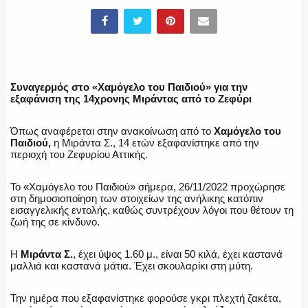
ΕΛΛΗΝΙΚΗ ΑΣΤΥΝΟΜΙΑ
Συναγερμός στο «Χαμόγελο του Παιδιού» για την
εξαφάνιση της 14χρονης Μιράντας από το Ζεφύρι
Όπως αναφέρεται στην ανακοίνωση από το
Χαμόγελο του
ΠΥΡΟΣΒΕΣΤΙΚΗ
Παιδιού,
η Μιράντα Σ., 14 ετών εξαφανίστηκε από την
περιοχή του Ζεφυρίου Αττικής.
Το «Χαμόγελο του Παιδιού» σήμερα, 26/11/2022 προχώρησε
στη δημοσιοποίηση των στοιχείων της ανήλικης κατόπιν
ΛΙΜΕΝΙΚΟ
εισαγγελικής εντολής, καθώς συντρέχουν λόγοι που θέτουν τη
ζωή της σε κίνδυνο.
Η
Μιράντα Σ.
, έχει ύψος 1.60 μ., είναι 50 κιλά, έχει καστανά
μαλλιά και καστανά μάτια. Έχει σκουλαρίκι στη μύτη.
ΕΝΟΠΛΕΣ ΔΥΝΑΜΕΙΣ
Την ημέρα που εξαφανίστηκε φορούσε γκρι πλεχτή ζακέτα,